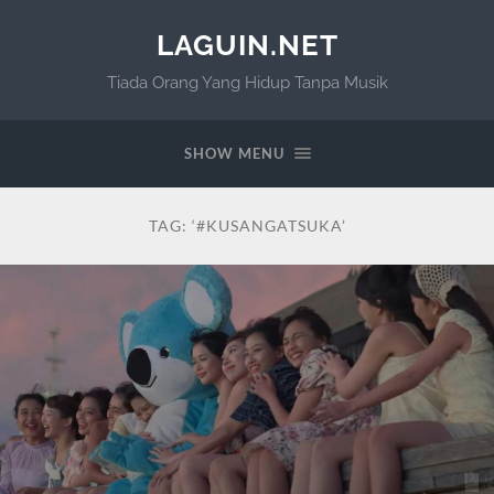
LAGUIN.NET
Tiada Orang Yang Hidup Tanpa Musik
SHOW MENU
TAG:
‘#KUSANGATSUKA’