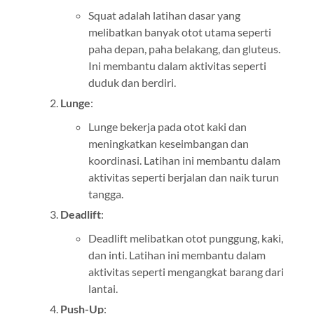
Squat adalah latihan dasar yang
melibatkan banyak otot utama seperti
paha depan, paha belakang, dan gluteus.
Ini membantu dalam aktivitas seperti
duduk dan berdiri.
Lunge
:
Lunge bekerja pada otot kaki dan
meningkatkan keseimbangan dan
koordinasi. Latihan ini membantu dalam
aktivitas seperti berjalan dan naik turun
tangga.
Deadlift
:
Deadlift melibatkan otot punggung, kaki,
dan inti. Latihan ini membantu dalam
aktivitas seperti mengangkat barang dari
lantai.
Push-Up
: