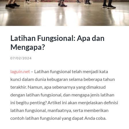
Latihan Fungsional: Apa dan
Mengapa?
07/02/2024
laguin.net
– Latihan fungsional telah menjadi kata
kunci dalam dunia kebugaran selama beberapa tahun
terakhir. Namun, apa sebenarnya yang dimaksud
dengan latihan fungsional, dan mengapa jenis latihan
ini begitu penting? Artikel ini akan menjelaskan definisi
latihan fungsional, manfaatnya, serta memberikan
contoh latihan fungsional yang dapat Anda coba.