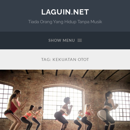
LAGUIN.NET
Tiada Orang Yang Hidup Tanpa Musik
SHOW MENU
TAG:
KEKUATAN OTOT