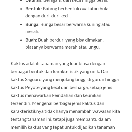
Bentuk
: Batang berbentuk oval atau bulat
dengan duri-duri kecil.
Bunga
: Bunga besar berwarna kuning atau
merah.
Buah
: Buah berduri yang bisa dimakan,
biasanya berwarna merah atau ungu.
Kaktus adalah tanaman yang luar biasa dengan
berbagai bentuk dan karakteristik yang unik. Dari
kaktus Saguaro yang menjulang tinggi di gurun hingga
kaktus Peyote yang kecil dan berharga, setiap jenis
kaktus menawarkan keindahan dan keunikan
tersendiri. Mengenal berbagai jenis kaktus dan
karakteristiknya tidak hanya menambah wawasan kita
tentang tanaman ini, tetapi juga membantu dalam
memilih kaktus yang tepat untuk dijadikan tanaman