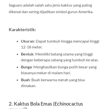
Saguaro adalah salah satu jenis kaktus yang paling
dikenal dan sering dijadikan simbol gurun Amerika.
Karakteristik:
Ukuran
: Dapat tumbuh hingga mencapai tinggi
12-18 meter.
Bentuk
: Memiliki batang utama yang tinggi
dengan beberapa cabang yang tumbuh ke atas.
Bunga
: Menghasilkan bunga putih besar yang
biasanya mekar di malam hari.
Buah
: Buah berwarna merah yang bisa
dimakan.
2. Kaktus Bola Emas (Echinocactus