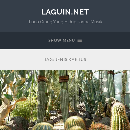
LAGUIN.NET
Tiada Orang Yang Hidup Tanpa Musik
SHOW MENU
TAG:
JENIS KAKTUS