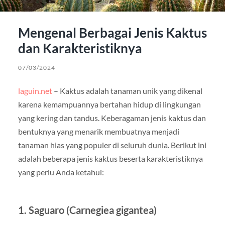
Mengenal Berbagai Jenis Kaktus
dan Karakteristiknya
07/03/2024
laguin.net
– Kaktus adalah tanaman unik yang dikenal
karena kemampuannya bertahan hidup di lingkungan
yang kering dan tandus. Keberagaman jenis kaktus dan
bentuknya yang menarik membuatnya menjadi
tanaman hias yang populer di seluruh dunia. Berikut ini
adalah beberapa jenis kaktus beserta karakteristiknya
yang perlu Anda ketahui:
1. Saguaro (Carnegiea gigantea)