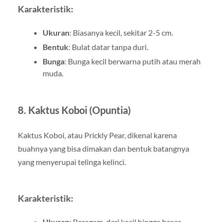
Karakteristik:
Ukuran
: Biasanya kecil, sekitar 2-5 cm.
Bentuk
: Bulat datar tanpa duri.
Bunga
: Bunga kecil berwarna putih atau merah
muda.
8. Kaktus Koboi (Opuntia)
Kaktus Koboi, atau Prickly Pear, dikenal karena
buahnya yang bisa dimakan dan bentuk batangnya
yang menyerupai telinga kelinci.
Karakteristik:
Ukuran
: Beragam, dari kecil hingga besar.