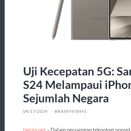
Uji Kecepatan 5G: S
S24 Melampaui iPhon
Sejumlah Negara
04/17/2024
/
BRAINYFISH41
laguin.net
– Dalam persaingan teknologi ponsel 