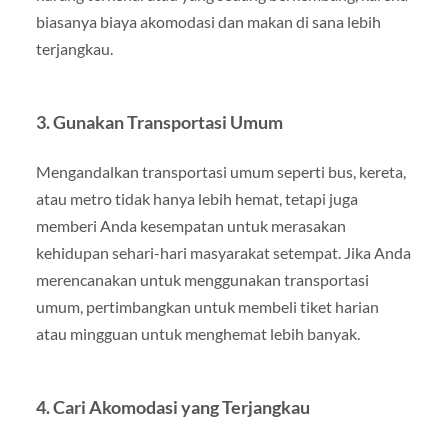
biasanya biaya akomodasi dan makan di sana lebih
terjangkau.
3.
Gunakan Transportasi Umum
Mengandalkan transportasi umum seperti bus, kereta,
atau metro tidak hanya lebih hemat, tetapi juga
memberi Anda kesempatan untuk merasakan
kehidupan sehari-hari masyarakat setempat. Jika Anda
merencanakan untuk menggunakan transportasi
umum, pertimbangkan untuk membeli tiket harian
atau mingguan untuk menghemat lebih banyak.
4.
Cari Akomodasi yang Terjangkau