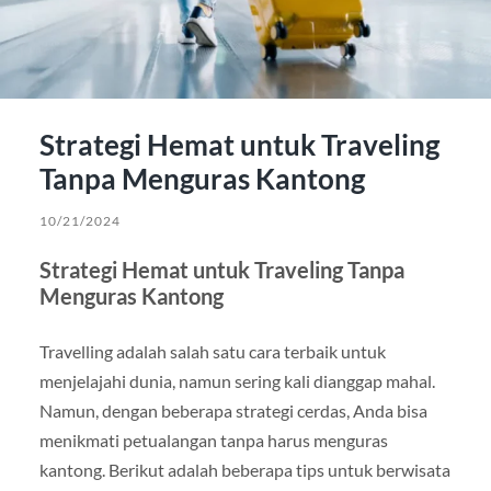
Strategi Hemat untuk Traveling
Tanpa Menguras Kantong
10/21/2024
Strategi Hemat untuk Traveling Tanpa
Menguras Kantong
Travelling adalah salah satu cara terbaik untuk
menjelajahi dunia, namun sering kali dianggap mahal.
Namun, dengan beberapa strategi cerdas, Anda bisa
menikmati petualangan tanpa harus menguras
kantong. Berikut adalah beberapa tips untuk berwisata