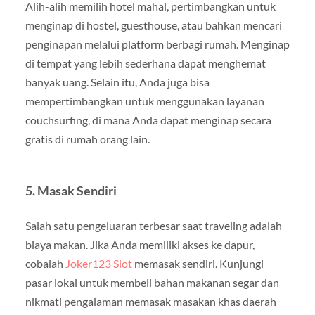
Alih-alih memilih hotel mahal, pertimbangkan untuk
menginap di hostel, guesthouse, atau bahkan mencari
penginapan melalui platform berbagi rumah. Menginap
di tempat yang lebih sederhana dapat menghemat
banyak uang. Selain itu, Anda juga bisa
mempertimbangkan untuk menggunakan layanan
couchsurfing, di mana Anda dapat menginap secara
gratis di rumah orang lain.
5.
Masak Sendiri
Salah satu pengeluaran terbesar saat traveling adalah
biaya makan. Jika Anda memiliki akses ke dapur,
cobalah
Joker123 Slot
memasak sendiri. Kunjungi
pasar lokal untuk membeli bahan makanan segar dan
nikmati pengalaman memasak masakan khas daerah