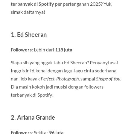
terbanyak di Spotify
per pertengahan 2025? Yuk,
simak daftarnya!
1.
Ed Sheeran
Followers
: Lebih dari
118 juta
Siapa sih yang nggak tahu Ed Sheeran? Penyanyi asal
Inggris ini dikenal dengan lagu-lagu cinta sederhana
nan jleb kayak
Perfect
,
Photograph
, sampai
Shape of You
.
Dia masih kokoh jadi musisi dengan followers
terbanyak di Spotify!
2.
Ariana Grande
Followers
: Sekitar
96 juta