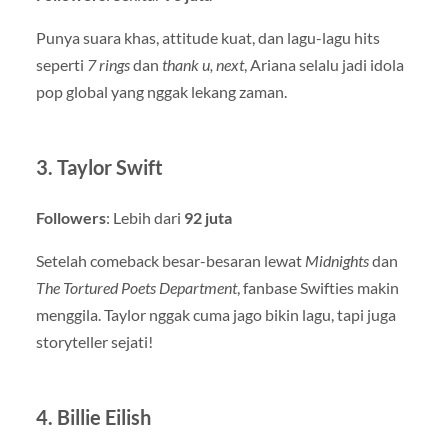
Punya suara khas, attitude kuat, dan lagu-lagu hits
seperti
7 rings
dan
thank u, next
, Ariana selalu jadi idola
pop global yang nggak lekang zaman.
3.
Taylor Swift
Followers
: Lebih dari
92 juta
Setelah comeback besar-besaran lewat
Midnights
dan
The Tortured Poets Department
, fanbase Swifties makin
menggila. Taylor nggak cuma jago bikin lagu, tapi juga
storyteller sejati!
4.
Billie Eilish