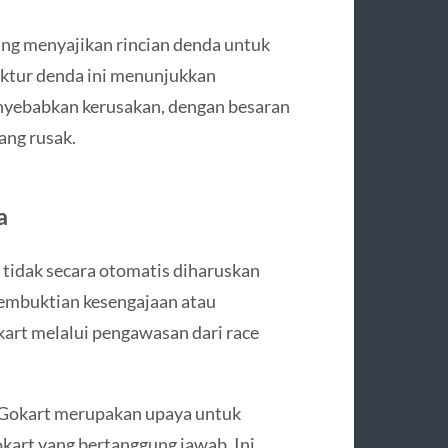
ang menyajikan rincian denda untuk
uktur denda ini menunjukkan
enyebabkan kerusakan, dengan besaran
ang rusak.
a
tidak secara otomatis diharuskan
Pembuktian kesengajaan atau
kart melalui pengawasan dari race
 Gokart merupakan upaya untuk
kart yang bertanggung jawab. Ini