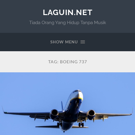
LAGUIN.NET
Tiada Orang Yang Hidup Tanpa Musik
SHOW MENU
TAG:
BOEING 737