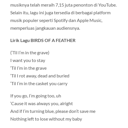
musiknya telah meraih 7,15 juta penonton di YouTube.
Selain itu, lagu ini juga tersedia di berbagai platform
musik populer seperti Spotify dan Apple Music,
memperluas jangkauan audiensnya.
Lirik Lagu BIRDS OF A FEATHER
(‘Til I’m in the grave)
I want you to stay
‘Til I’m in the grave
‘Til I rot away, dead and buried
‘Til I’m in the casket you carry
If you go, I’m going too, uh
‘Cause it was always you, alright
And if I’m turning blue, please don’t save me
Nothing left to lose without my baby