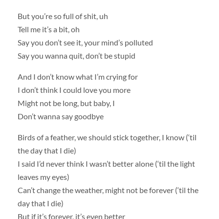
But you’re so full of shit, uh
Tell me it’s a bit, oh
Say you don’t see it, your mind’s polluted
Say you wanna quit, don’t be stupid
And I don’t know what I’m crying for
I don’t think I could love you more
Might not be long, but baby, I
Don’t wanna say goodbye
Birds of a feather, we should stick together, I know (‘til
the day that I die)
I said I’d never think I wasn’t better alone (‘til the light
leaves my eyes)
Can’t change the weather, might not be forever (‘til the
day that I die)
But if it’s forever, it’s even better