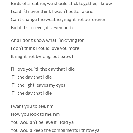
Birds of a feather, we should stick together, I know
I said I’d never think I wasn’t better alone
Can’t change the weather, might not be forever
But if it’s forever, it’s even better
And I don’t know what I’m crying for
I don’t think I could love you more
It might not be long, but baby, I
I’ll love you ‘til the day that I die
‘Til the day that I die
‘Til the light leaves my eyes
‘Til the day that I die
I want you to see, hm
How you look to me, hm
You wouldn’t believe if I told ya
You would keep the compliments I throw ya