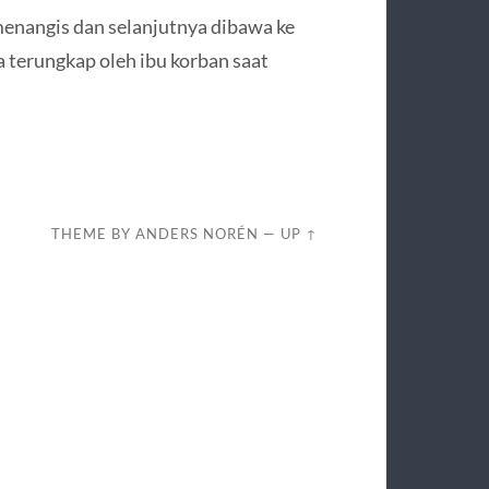
enangis dan selanjutnya dibawa ke
a terungkap oleh ibu korban saat
THEME BY
ANDERS NORÉN
—
UP ↑