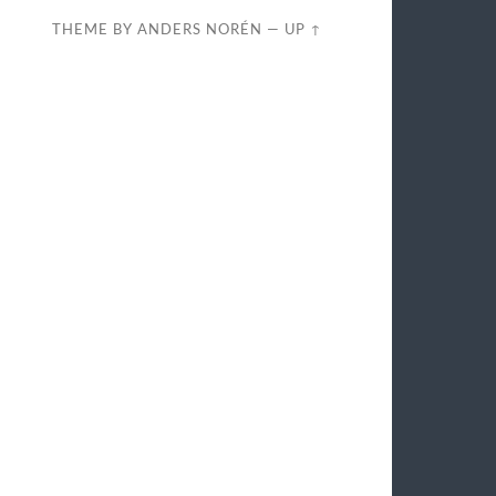
THEME BY
ANDERS NORÉN
—
UP ↑