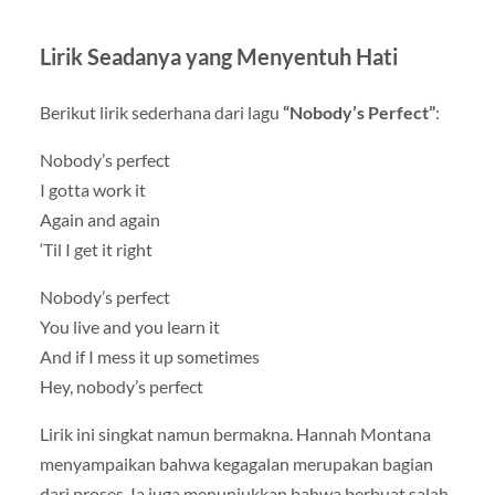
Lirik Seadanya yang Menyentuh Hati
Berikut lirik sederhana dari lagu
“Nobody’s Perfect”
:
Nobody’s perfect
I gotta work it
Again and again
‘Til I get it right
Nobody’s perfect
You live and you learn it
And if I mess it up sometimes
Hey, nobody’s perfect
Lirik ini singkat namun bermakna. Hannah Montana
menyampaikan bahwa kegagalan merupakan bagian
dari proses. Ia juga menunjukkan bahwa berbuat salah