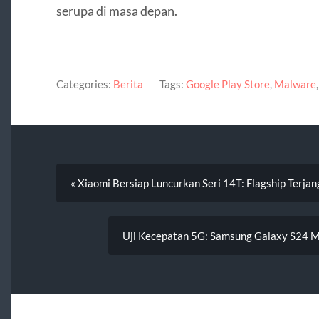
serupa di masa depan.
Categories:
Berita
Tags:
Google Play Store
,
Malware
« Xiaomi Bersiap Luncurkan Seri 14T: Flagship Terja
Uji Kecepatan 5G: Samsung Galaxy S24 M