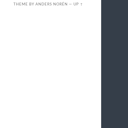
THEME BY
ANDERS NORÉN
—
UP ↑