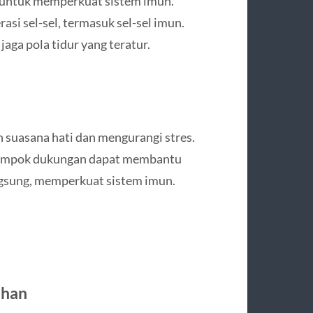
ik untuk memperkuat sistem imun.
si sel-sel, termasuk sel-sel imun.
aga pola tidur yang teratur.
n suasana hati dan mengurangi stres.
elompok dukungan dapat membantu
ngsung, memperkuat sistem imun.
ihan